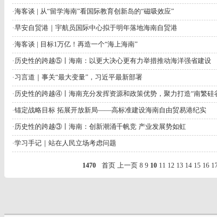
·
海客谈 | 从“留学海南”看国际教育创新岛的“磁吸效应”
·
早安自贸港｜宇航员国际中心拟于明年落地海南自贸港
·
海客谈 | 目标1万亿！再造一个“海上海南”
·
历史性的跨越⑤丨海南：以更大决心更有力举措推动海洋强省建设
·
习言道｜事关“最大变量”，习近平最新部署
·
历史性的跨越④丨海南充分发挥资源和政策优势，聚力打造“南繁硅
·
锚定战略目标 拓展开放新局——高标准建设海南自由贸易港纪实
·
历史性的跨越③丨海南：创新潮涌千帆竞 产业发展势如虹
·
学习手记｜站在人民立场考虑问题
1470
首页
上一页
8
9
10
11
12
13
14
15
16
1