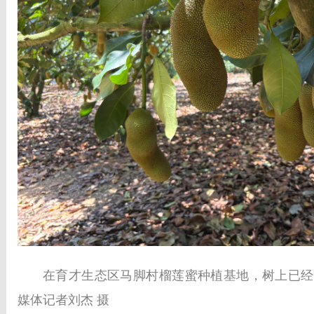
在育才生态区马脚村榴莲蜜种植基地，树上已经
媒体记者刘杰 摄