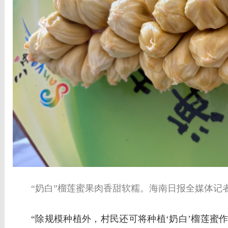
“奶白”榴莲蜜果肉香甜软糯。海南日报全媒体记者
“除规模种植外，村民还可将种植‘奶白’榴莲蜜