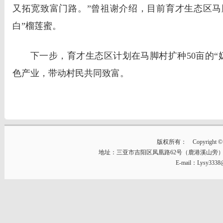
又拓宽致富门路。”曾祖谢介绍，目前育才生态区马脚
白”榴莲蜜。
下一步，育才生态区计划在马脚村扩种50亩的“
色产业，带动村民共同致富。
版权所有： Copyright © 2014
地址：三亚市吉阳区凤凰路62号（鹿港溪山旁） 邮编：57
E-mail：Lysy333