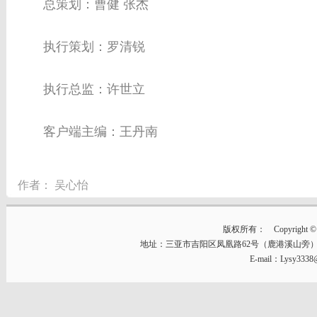
总策划：曹健 张杰
执行策划：罗清锐
执行总监：许世立
客户端主编：王丹南
作者：
吴心怡
版权所有： Copyright © 2014
地址：三亚市吉阳区凤凰路62号（鹿港溪山旁） 邮编：57
E-mail：Lysy333